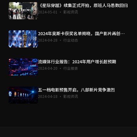
《星际穿越》续集正式开拍，原班人马悉数回归
2024-05-01 · 影视资讯
2024年奥斯卡获奖名单揭晓，国产影片再创佳
绩
2024-04-28 · 行业动态
流媒体行业报告：2024年用户增长超预期
2024-04-20 · 行业报告
五一档电影预售开启，八部新片竞争激烈
2024-04-18 · 影视资讯